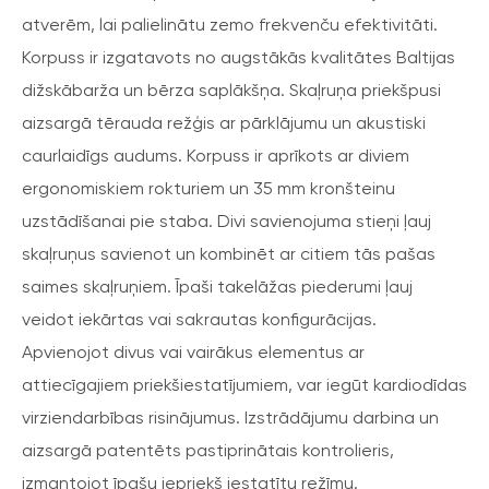
atverēm, lai palielinātu zemo frekvenču efektivitāti.
Korpuss ir izgatavots no augstākās kvalitātes Baltijas
dižskābarža un bērza saplākšņa. Skaļruņa priekšpusi
aizsargā tērauda režģis ar pārklājumu un akustiski
caurlaidīgs audums. Korpuss ir aprīkots ar diviem
ergonomiskiem rokturiem un 35 mm kronšteinu
uzstādīšanai pie staba. Divi savienojuma stieņi ļauj
skaļruņus savienot un kombinēt ar citiem tās pašas
saimes skaļruņiem. Īpaši takelāžas piederumi ļauj
veidot iekārtas vai sakrautas konfigurācijas.
Apvienojot divus vai vairākus elementus ar
attiecīgajiem priekšiestatījumiem, var iegūt kardiodīdas
virziendarbības risinājumus. Izstrādājumu darbina un
aizsargā patentēts pastiprinātais kontrolieris,
izmantojot īpašu iepriekš iestatītu režīmu.