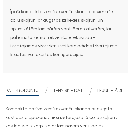
Īpaši kompakta zemfrekvenču skanda ar vienu 15
collu skaļruni ar augstas izkliedes skaļruni un
optimizētām laminārām ventilācijas atverēm, lai
palielinātu zemo frekvenču efektivitāti -
izvietojamas visvirzienu vai kardiodīdas izkārtojumā
krautās vai iekārtās konfigurācijās.
PAR PRODUKTU
TEHNISKIE DATI
LEJUPIELĀDĒT 
Kompakta pasīva zemfrekvenču skanda ar augsta
kustības diapazona, tieši izstarojošu 15 collu skaļruni,
kas iebūvēts korpusā ar laminārām ventilācijas