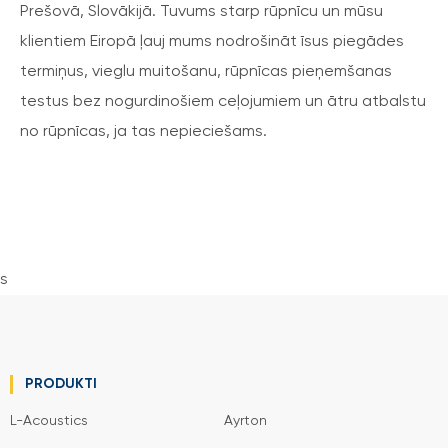
Prešovā, Slovākijā. Tuvums starp rūpnīcu un mūsu
klientiem Eiropā ļauj mums nodrošināt īsus piegādes
termiņus, vieglu muitošanu, rūpnīcas pieņemšanas
testus bez nogurdinošiem ceļojumiem un ātru atbalstu
no rūpnīcas, ja tas nepieciešams.
s
PRODUKTI
L-Acoustics
Ayrton