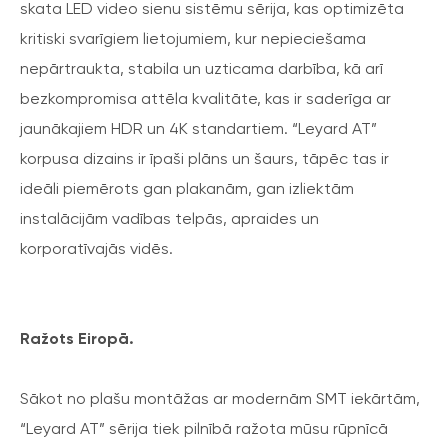
skata LED video sienu sistēmu sērija, kas optimizēta
kritiski svarīgiem lietojumiem, kur nepieciešama
nepārtraukta, stabila un uzticama darbība, kā arī
bezkompromisa attēla kvalitāte, kas ir saderīga ar
jaunākajiem HDR un 4K standartiem. “Leyard AT”
korpusa dizains ir īpaši plāns un šaurs, tāpēc tas ir
ideāli piemērots gan plakanām, gan izliektām
instalācijām vadības telpās, apraides un
korporatīvajās vidēs.
Ražots Eiropā.
Sākot no plašu montāžas ar modernām SMT iekārtām,
“Leyard AT” sērija tiek pilnībā ražota mūsu rūpnīcā