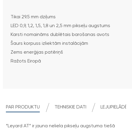
Tikai 29.5 mm dziļums
LED 0,9, 1,2, 1,5, 1,8 un 2,5 mm pikseļu augstums
Karsti nomaināms dublētais barošanas avots
Šaurs korpuss izliektām instalācijām
Zems enerģijas patēriņš
Ražots Eiropā
PAR PRODUKTU
TEHNISKIE DATI
LEJUPIELĀDĒT 
“Leyard AT” ir jauna neliela pikseļu augstuma tiešā